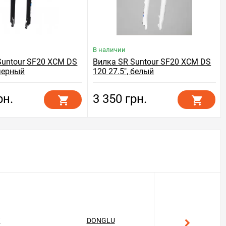
В наличии
Suntour SF20 XCM DS
Вилка SR Suntour SF20 XCM DS
 черный
120 27.5", белый
рн.
3 350 грн.
T
DONGLU
GEKON