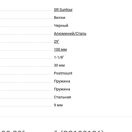
SR Suntour
Вилки
Черный
Алюминий/Cталь
29"
100 мм
1-1/8"
30 мм
Postmount
Пружина
Пружина
Стальная
9 мм