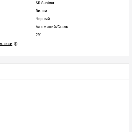
SR Suntour
Вилки
Черный
Алюминий/Cталь
29"
истики