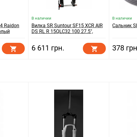
В наличии
В наличии
4 Raidon
Вилка SR Suntour SF15 XCR AIR
Сальник S
белый
DS RL R 15QLC32 100 27.5",
черный
6 611 грн.
378 грн