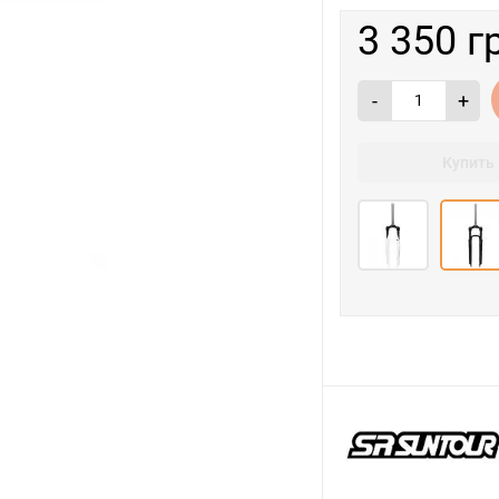
3 350 г
-
+
Купить 