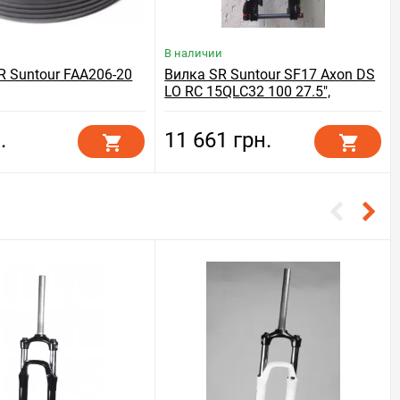
В наличии
R Suntour FAA206-20
Вилка SR Suntour SF17 Axon DS
LO RC 15QLC32 100 27.5",
черный
.
11 661 грн.