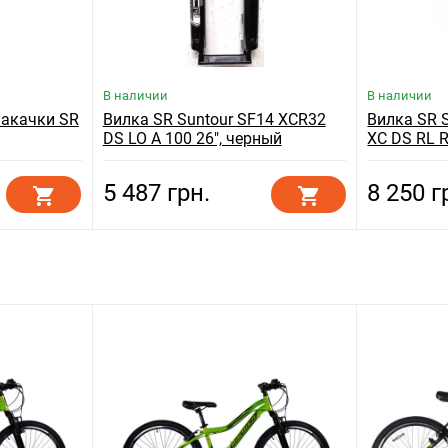
В наличии
В наличии
акачки SR
Вилка SR Suntour SF14 XCR32
Вилка SR S
DS LO A 100 26", черный
XC DS RL R
5 487 грн.
8 250 г