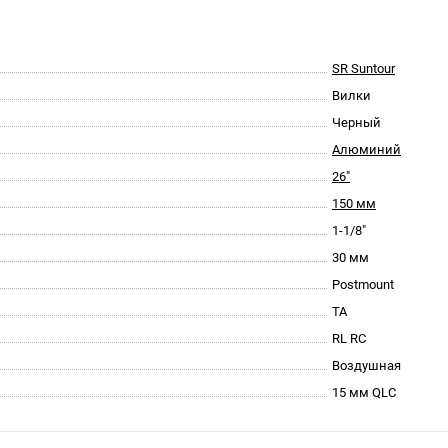
SR Suntour
Вилки
Черный
Алюминий
26"
150 мм
1-1/8"
30 мм
Postmount
TA
RL RC
Воздушная
15 мм QLC