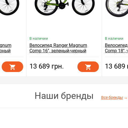
В наличии
В наличии
agnum
Велосипед Ranger Magnum
Велосипед
ерный
Comp 16'', зеленый-черный
Comp 18'',
13 689 грн.
13 689 
Наши бренды
Все бренды
→