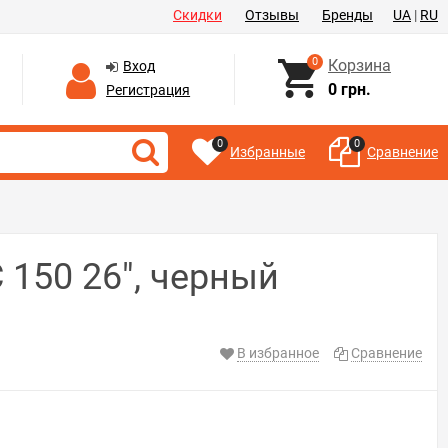
Скидки
Отзывы
Бренды
UA
|
RU
0
Корзина
Вход
0 грн.
Регистрация
0
0
Избранные
Сравнение
 150 26", черный
В избранное
Сравнение