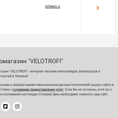
T
DONGLU
GEKON
омагазин "VELOTROFI"
газин "VELOTROFI" - интернет магазин велосипедов, аксессуаров и
пчастей в Украине!
учаем и обрабатываем персональные данные посетителей нашего сайта в
тствии с
условиями предоставления услуг
. Если Вы не согласны, хотя бы с
из положений настоящих Условий, Вам необходимо покинуть наш сайт.