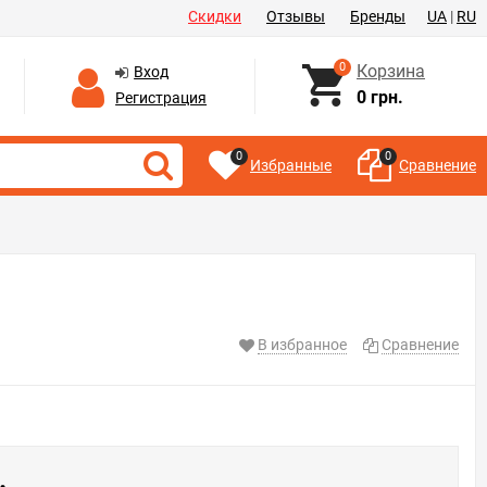
Скидки
Отзывы
Бренды
UA
|
RU
0
Корзина
Вход
0 грн.
Регистрация
0
0
Избранные
Сравнение
В избранное
Сравнение
.