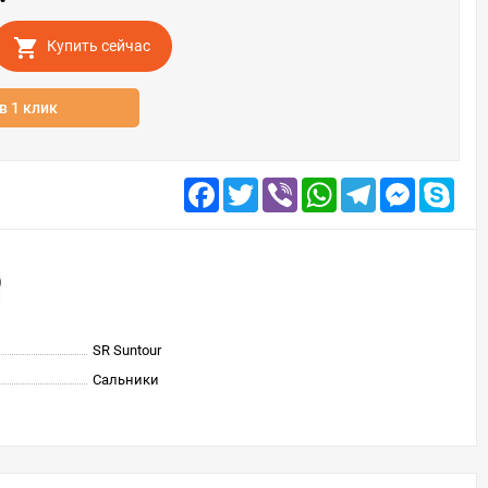
Купить сейчас
в 1 клик
Facebook
Twitter
Viber
WhatsApp
Telegram
Messenge
Skyp
SR Suntour
Сальники