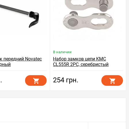
В наличии
к передний Novatec
Набор замков цепи KMC
ерный
CL555R 2PC, серебристый
.
254 грн.