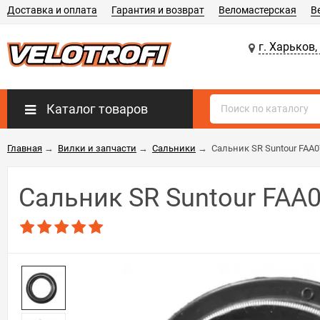
Доставка и оплата
Гарантия и возврат
Веломастерская
В
г. Харьков,
Каталог товаров
Главная
→
Вилки и запчасти
→
Сальники
→
Сальник SR Suntour FAA0
Сальник SR Suntour FAA0