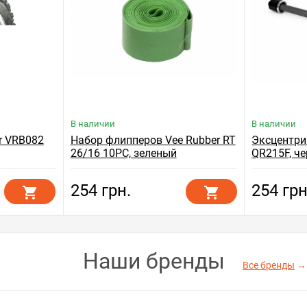
В наличии
В наличии
r VRB082
Набор флипперов Vee Rubber RT
Эксцентри
26/16 10PC, зеленый
QR215F, ч
254 грн.
254 грн
Наши бренды
Все бренды
→