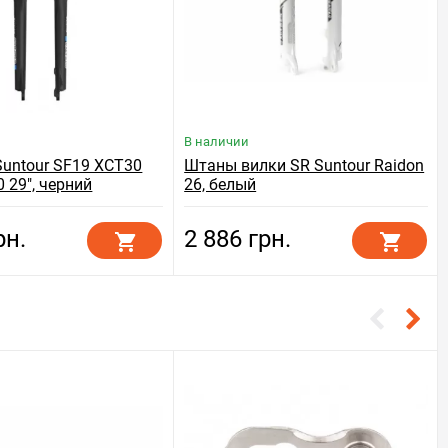
В наличии
Suntour SF19 XCT30
Штаны вилки SR Suntour Raidon
 29", черний
26, белый
рн.
2 886 грн.