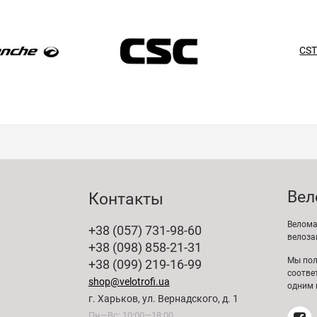
CS
Вел
Контакты
Велома
+38 (057) 731-98-60
велоза
+38 (098) 858-21-31
Мы пол
+38 (099) 219-16-99
соотве
shop@velotrofi.ua
одним 
г. Харьков, ул. Вернадского, д. 1
Пн—Вс: 10:00—18:00