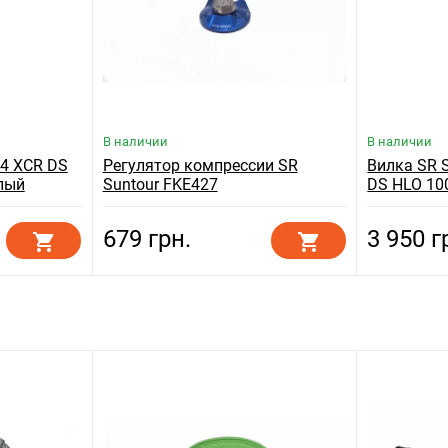
В наличии
В наличии
14 XCR DS
Регулятор компрессии SR
Вилка SR 
елый
Suntour FKE427
DS HLO 100
679 грн.
3 950 г