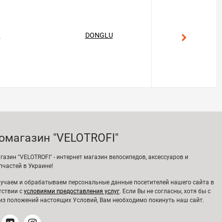
T
DONGLU
GEKON
омагазин "VELOTROFI"
газин "VELOTROFI" - интернет магазин велосипедов, аксессуаров и
пчастей в Украине!
учаем и обрабатываем персональные данные посетителей нашего сайта в
тствии с
условиями предоставления услуг
. Если Вы не согласны, хотя бы с
из положений настоящих Условий, Вам необходимо покинуть наш сайт.