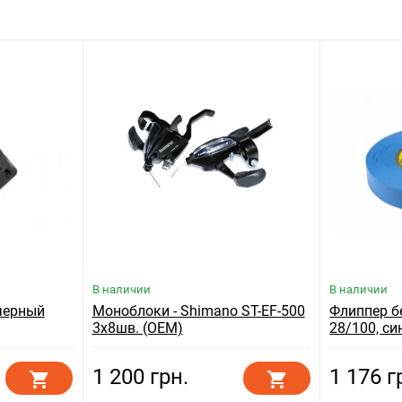
В наличии
В наличии
 черный
Моноблоки - Shimano ST-EF-500
Флиппер б
3x8шв. (OEM)
28/100, си
1 200 грн.
1 176 г