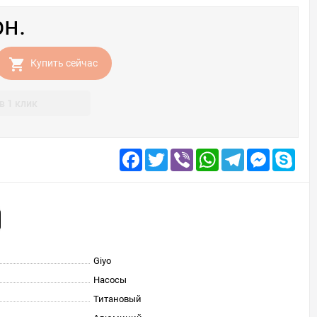
рн.
Купить сейчас
в 1 клик
Facebook
Twitter
Viber
WhatsApp
Telegram
Messenge
Skyp
Giyo
Насосы
Титановый