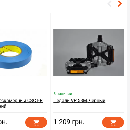
В наличии
ескамерный CSC FR
Педали VP 58M, черный
ний
рн.
1 209 грн.