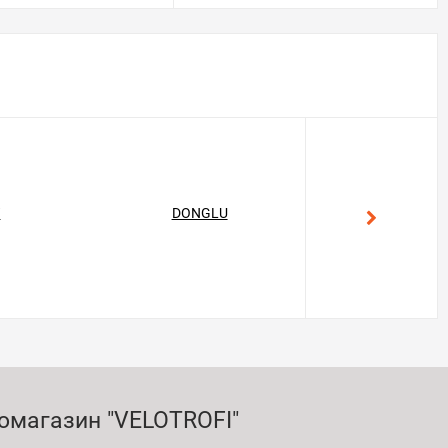
T
DONGLU
GEKON
омагазин "VELOTROFI"