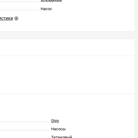
Алюминий
Насос
истики
Giyo
Насосы
Титановый