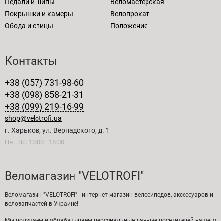
Педали и шипы
Веломастерская
Покрышки и камеры
Велопрокат
Обода и спицы
Положение
Контакты
+38 (057) 731-98-60
+38 (098) 858-21-31
+38 (099) 219-16-99
shop@velotrofi.ua
г. Харьков, ул. Вернадского, д. 1
Пн—Вс: 10:00—18:00
Веломагазин "VELOTROFI"
Веломагазин "VELOTROFI" - интернет магазин велосипедов, аксессуаров и
велозапчастей в Украине!
Мы получаем и обрабатываем персональные данные посетителей нашего