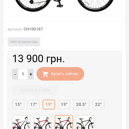
CH100187
Артикул:
Нет в наличии
13 900 грн.
-
+
Купить сейчас
Купить в 1 клик
15"
17"
19"
19"
20.5"
22"