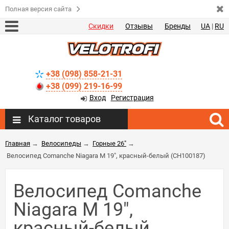
Полная версия сайта
Скидки
Отзывы
Бренды
UA
|
RU
+38 (098) 858-21-31
+38 (099) 219-16-99
Вход
Регистрация
Каталог товаров
Главная
→
Велосипеды
→
Горные 26"
→
Велосипед Comanche Niagara M 19", красный-белый (CH100187)
Велосипед Comanche
Niagara M 19",
красный-белый