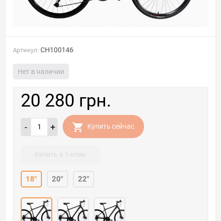
CH100146
Артикул:
Нет в наличии
20 280 грн.
-
+
Купить сейчас
Купить в 1 клик
18"
20"
22"