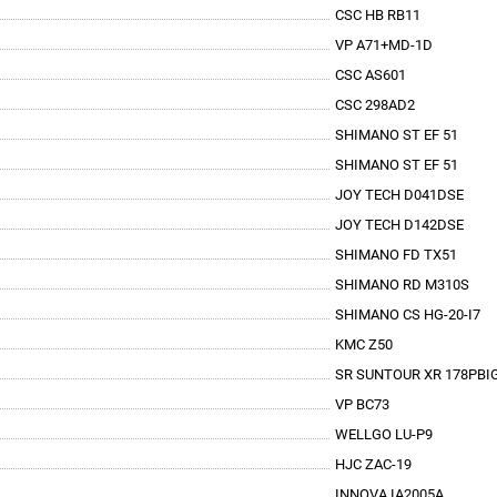
CSC HB RB11
VP A71+MD-1D
CSC AS601
CSC 298AD2
SHIMANO ST EF 51
SHIMANO ST EF 51
JOY TECH D041DSE
JOY TECH D142DSE
SHIMANO FD TX51
SHIMANO RD M310S
SHIMANO CS HG-20-I7
KMC Z50
SR SUNTOUR XR 178PBI
VP BC73
WELLGO LU-P9
HJC ZAC-19
INNOVA IA2005A