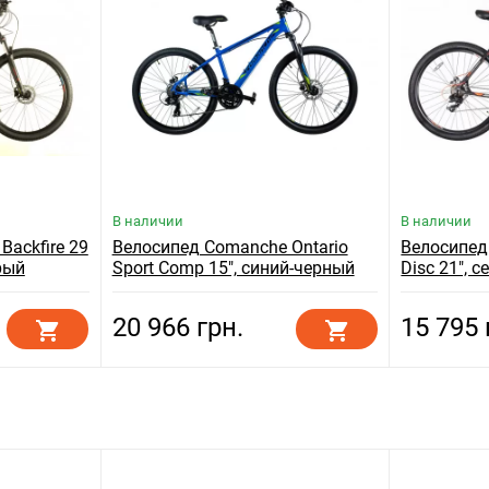
В наличии
В наличии
ackfire 29
Велосипед Comanche Ontario
Велосипед
рый
Sport Comp 15", синий-черный
Disc 21", 
оранжевы
20 966 грн.
15 795 