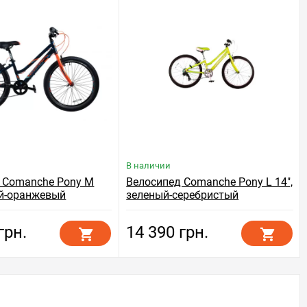
В наличии
 Comanche Pony M
Велосипед Comanche Pony L 14",
ий-оранжевый
зеленый-серебристый
грн.
14 390 грн.