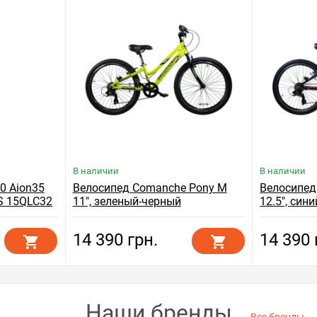
В наличии
В наличии
0 Aion35
Велосипед Comanche Pony M
Велосипед
S 15QLC32
11", зеленый-черный
12.5", син
14 390 грн.
14 390 
Наши бренды