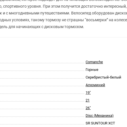
о, спортивного уровня. При этом получится достаточно интересный
так и с многодневными путешествиями. Велосипед оборудован диск
дных условиях, такому тормозу не страшны “восьмерки” на колесе,
модель для начинающих с дисковым тормозом.
Comanche
Горные
Серебристый-белый
Алюминий
19"
21
26"
Disc (Механика)
SR SUNTOUR XCT