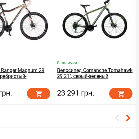
В наличии
 Ranger Magnum 29
Велосипед Comanche Tomahawk
серебристый-
29 21", серый-зеленый
й
грн.
23 291 грн.