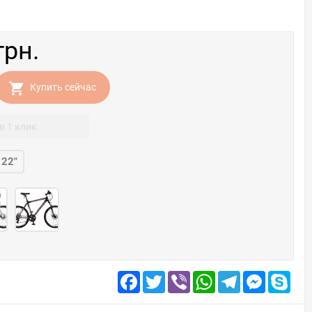
грн.
Купить сейчас
в 1 клик
22"
Facebook
Twitter
Viber
WhatsApp
Telegram
Messenge
Skyp