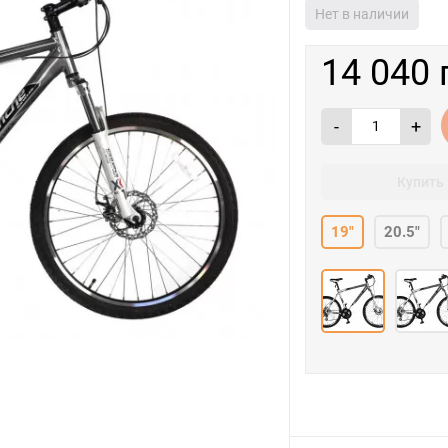
Нет в наличии
14 040 
-
+
Купить 
19"
20.5"