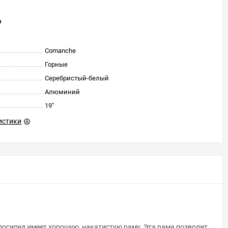
Comanche
Горные
Серебристый-белый
Алюминий
19"
истики
осипед имеет хорошую, накатистую раму. Эта рама позволит,