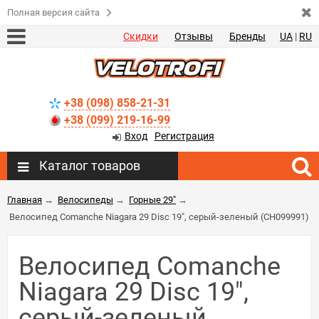
Полная версия сайта
Скидки
Отзывы
Бренды
UA
|
RU
+38 (098) 858-21-31
+38 (099) 219-16-99
Вход
Регистрация
Каталог товаров
Главная
→
Велосипеды
→
Горные 29"
→
Велосипед Comanche Niagara 29 Disc 19", серый-зеленый (CH099991)
Велосипед Comanche
Niagara 29 Disc 19",
серый-зеленый