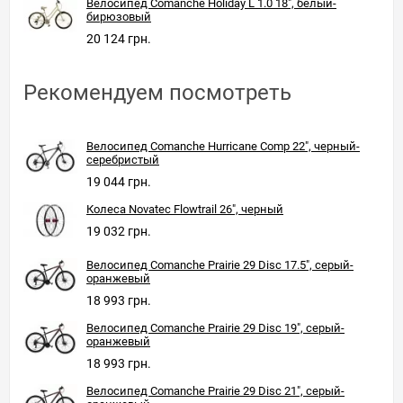
Велосипед Comanche Holiday L 1.0 18", белый-
бирюзовый
20 124 грн.
Рекомендуем посмотреть
Велосипед Comanche Hurricane Comp 22", черный-
серебристый
19 044 грн.
Колеса Novatec Flowtrail 26", черный
19 032 грн.
Велосипед Comanche Prairie 29 Disc 17.5", серый-
оранжевый
18 993 грн.
Велосипед Comanche Prairie 29 Disc 19", серый-
оранжевый
18 993 грн.
Велосипед Comanche Prairie 29 Disc 21", серый-